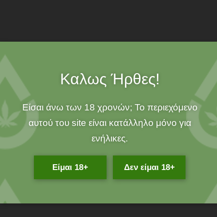
άνω των 25€!
100% ΟΡΓΑΝΙΚΟ!
Καλως Ήρθες!
Δες επίσης
Είσαι άνω των 18 χρονών; Το περιεχόμενο
αυτού του site είναι κατάλληλο μόνο για
ενήλικες.
Είμαι 18+
Δεν είμαι 18+