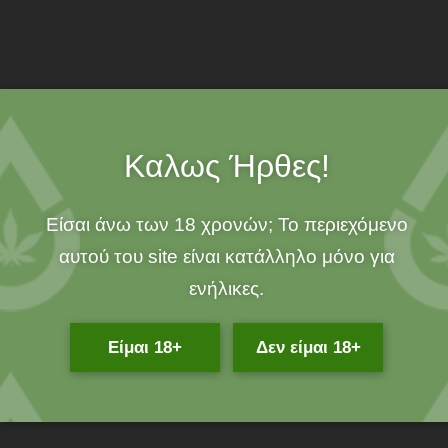
Δωρεάν Αποστολή
άνω των 25€!
100% ΟΡΓΑΝΙΚΟ!
Καλως Ήρθες!
Είσαι άνω των 18 χρονών; Το περιεχόμενο
Δες επίσης
αυτού του site είναι κατάλληλο μόνο για
ενήλικες.
Είμαι 18+
Δεν είμαι 18+