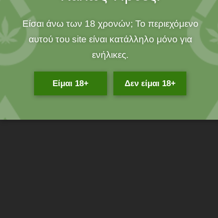
Είσαι άνω των 18 χρονών; Το περιεχόμενο
αυτού του site είναι κατάλληλο μόνο για
Περιγραφή
ενήλικες.
CBD 500mg, THC < 0.2%. Εκχύλισμα πλήρους φάσματος
βιολογικής κάνναβης, αραιωμένο σε Βιολογικό Έξτρα Παρθένο
Είμαι 18+
Δεν είμαι 18+
Ελαιόλαδο, Μελατονίνη, Λεβάντα, Χαμομήλι, Πασσιφλόρα,
Μελισσόχορτο, Τίλιο, Βιταμίνη Ε, Βιταμίνη D.
Εκχύλισμα πλήρους φάσματος βιολογικής κάνναβης,
αραιωμένο σε Βιολογικό Έξτρα Παρθένο Ελαιόλαδο από τη
Μαγνησία, Μελατονίνη, Λεβάντα, Χαμομήλι, Πασσιφλόρα,
Μελισσόχορτο, Τίλιο, Βιταμίνη Ε, Βιταμίνη D.
Τρόπος Χορήγησης:
1. Ανακινήστε καλά πριν από κάθε χρήση.
2. Γεμίστε το σταγονόμετρο με εκχύλισμα πιέζοντας το