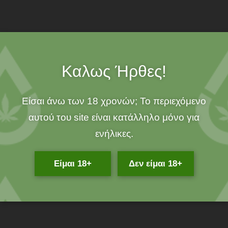
Καλως Ήρθες!
Είσαι άνω των 18 χρονών; Το περιεχόμενο
αυτού του site είναι κατάλληλο μόνο για
Pallette Bamboo Tray 19x14cm – G-ROLLZ
ενήλικες.
€
16.90
Out of stock
Είμαι 18+
Δεν είμαι 18+
READ MORE