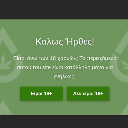
SKU:
5904717759013
SKU:
CBDCUB.0028
Free Shipping
over 25€!
Καλως Ήρθες!
100% ORGANIC!
Είσαι άνω των 18 χρονών; Το περιεχόμενο
αυτού του site είναι κατάλληλο μόνο για
ενήλικες.
Related Products
Είμαι 18+
Δεν είμαι 18+