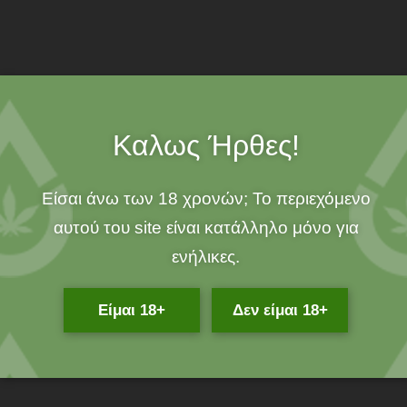
Raw
SKU:
716165157410
SKU:
DWRAW.0024
Free Shipping
Καλως Ήρθες!
over 25€!
Είσαι άνω των 18 χρονών; Το περιεχόμενο
100% ORGANIC!
αυτού του site είναι κατάλληλο μόνο για
ενήλικες.
Είμαι 18+
Δεν είμαι 18+
Related Products