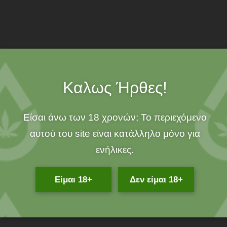
ADD TO CART
Greenline
SKU:
DWNW00071
Καλως Ήρθες!
Free Shipping
over 25€!
Είσαι άνω των 18 χρονών; Το περιεχόμενο
αυτού του site είναι κατάλληλο μόνο για
100% ORGANIC!
ενήλικες.
Είμαι 18+
Δεν είμαι 18+
Related Products