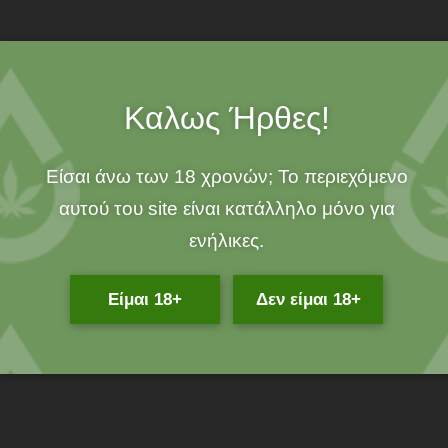
100% ORGANIC!
Καλως Ήρθες!
Είσαι άνω των 18 χρονών; Το περιεχόμενο
Related Products
αυτού του site είναι κατάλληλο μόνο για
ενήλικες.
Είμαι 18+
Δεν είμαι 18+