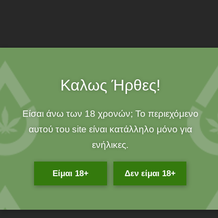
Description
Είναι ισχυρό,
είναι φυσικό και παρέχει τριπλή απολυμαντική
δράση! Περιζήτητο για την καταπολέμηση των φλεγμονών και
Καλως Ήρθες!
των μολύνσεων πριν από την ανακάλυψη των αντιβιοτικών, το
tea tree σήμερα επανακάμπτει, προσφέροντας λύσεις σε όσους
Είσαι άνω των 18 χρονών; Το περιεχόμενο
αναζητούν έναν πιο φιλικό τρόπο να προστατέψουν τον
οργανισμό και το περιβάλλον τους από τα βακτήρια, τους
αυτού του site είναι κατάλληλο μόνο για
μύκητες και τους ιούς.
ενήλικες.
Γρίπη, Συνάχι, Κρύωμα, Βρογχίτιδα, Ιγμορίτιδα
Μόλις νιώσετε
τα πρώτα συμπτώματα, ρίξτε 5-6 σταγόνες tea tree σε ένα
Είμαι 18+
Δεν είμαι 18+
κομμάτι βαμβάκι και κρατήστε το κάτω από τα ρουθούνια σας
εισπνέοντας για 1-2 λεπτά τις αναθυμιάσεις. Έτσι, θα
διευκολύνετε την αναπνοή σας και θα απολυμάνετε το